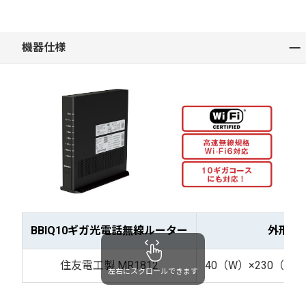
機器仕様
BBIQ10ギガ光電話無線ルーター
外形寸
住友電工製 MR1812
40（W）×230（D）
左右にスクロールできます