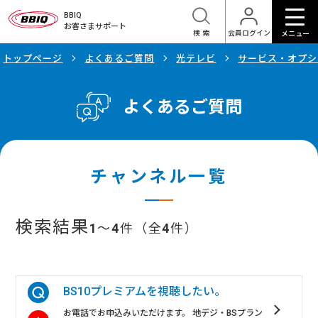
BBIQ
お客さまサポート
検索
会員ログイン
メニュー
トップページ
よくあるご質問
光テレビ
サービス・オプシ
よくあるご質問
チャンネル一覧
検索結果
1
～
4
件（全
4
件）
BS10プレミアムを視聴したい。
お電話でお申込みいただけます。 地デジ・BSプラン