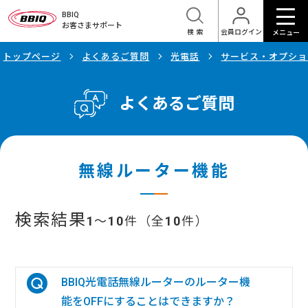
BBIQ
お客さまサポート
検索
会員ログイン
メニュー
トップページ
よくあるご質問
光電話
サービス・オプショ
よくあるご質問
無線ルーター機能
検索結果
1
～
10
件（全
10
件）
BBIQ光電話無線ルーターのルーター機
能をOFFにすることはできますか？