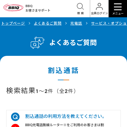
BBIQ
お客さまサポート
検索
会員ログイン
メニュー
トップページ
よくあるご質問
光電話
サービス・オプショ
よくあるご質問
割込通話
検索結果
1
～
2
件（全
2
件）
割込通話の利用方法を教えてください。
BBIQ光電話無線ルーター※をご利用のお客さまは割