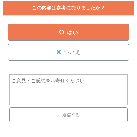
メールパスワードの変更方法を教えてくだ
この内容は参考になりましたか？
さい。
はい
いいえ
■
「BBIQ登録内容のお知らせ」がお手元にない場合
再発行受付フォーム
電話 :
0120-91-4177
（通話料無料）
受付時間 : 9時～18時（年中無休）
送信する