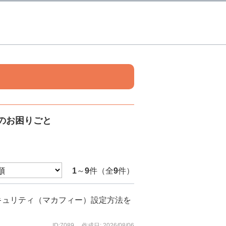
のお困りごと
1
～
9
件（全
9
件）
キュリティ（マカフィー）設定方法を
ID:7089
作成日: 2026/08/06