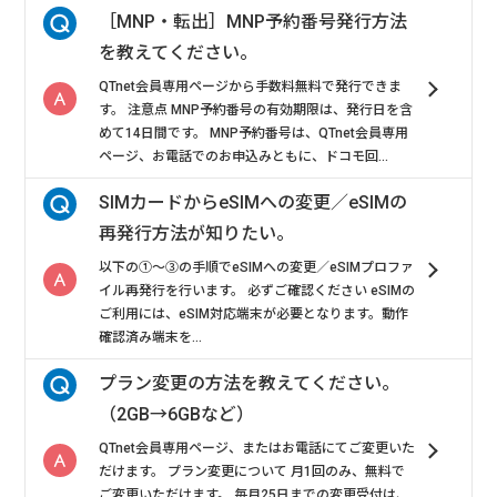
［MNP・転出］MNP予約番号発行方法
を教えてください。
QTnet会員専用ページから手数料無料で発行できま
す。 注意点 MNP予約番号の有効期限は、発行日を含
めて14日間です。 MNP予約番号は、QTnet会員専用
ページ、お電話でのお申込みともに、ドコモ回...
SIMカードからeSIMへの変更／eSIMの
再発行方法が知りたい。
以下の①～③の手順でeSIMへの変更／eSIMプロファ
イル再発行を行います。 必ずご確認ください eSIMの
ご利用には、eSIM対応端末が必要となります。動作
確認済み端末を...
プラン変更の方法を教えてください。
（2GB→6GBなど）
QTnet会員専用ページ、またはお電話にてご変更いた
だけます。 プラン変更について 月1回のみ、無料で
ご変更いただけます。 毎月25日までの変更受付は、